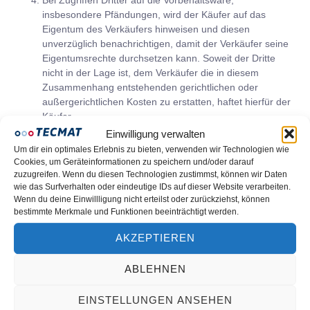
insbesondere Pfändungen, wird der Käufer auf das
Eigentum des Verkäufers hinweisen und diesen
unverzüglich benachrichtigen, damit der Verkäufer seine
Eigentumsrechte durchsetzen kann. Soweit der Dritte
nicht in der Lage ist, dem Verkäufer die in diesem
Zusammenhang entstehenden gerichtlichen oder
außergerichtlichen Kosten zu erstatten, haftet hierfür der
Käufer.
Bei vertragswidrigem Verhalten des Käufers –
Einwilligung verwalten
insbesondere Zahlungsverzug – ist der Verkäufer
Um dir ein optimales Erlebnis zu bieten, verwenden wir Technologien wie
berechtigt, vom Vertrag zurückzutreten und die
Cookies, um Geräteinformationen zu speichern und/oder darauf
Vorbehaltsware herauszuverlangen.
zuzugreifen. Wenn du diesen Technologien zustimmst, können wir Daten
wie das Surfverhalten oder eindeutige IDs auf dieser Website verarbeiten.
Wird Vorbehaltware an den Verkäufer herausgegeben
Wenn du deine Einwillligung nicht erteilst oder zurückziehst, können
oder von diesem herausverlangt, so kann der Verkäufer
bestimmte Merkmale und Funktionen beeinträchtigt werden.
nach schriftlicher Ankündigung mit angemessener Frist
von mindestens vier Wochen die Ware unter Anrechnung
AKZEPTIEREN
des Verwertungserlöses auf den Kaufpreis durch
freihändigen Verkauf bestmöglich verwerten oder eine
ABLEHNEN
Verrechnung zu markt- oder Ankaufswerten abzgl.
angemessener Bearbeitungskosten vorzunehmen. Die
EINSTELLUNGEN ANSEHEN
Kosten der Rücknahme und Verwertung trägt der Kunde;